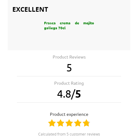
EXCELLENT
Frasca crema de mojito
gallega 70cl
Product Reviews
5
Product Rating
4.8
/
5
product experience
calculated from 5 customer reviews