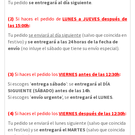
Tu pedido
se entregará al día siguiente
.
(2)
Si haces el pedido de
LUNES a JUEVES
después de
las
15:00h
:
Tu pedido
se enviará al día siguiente
(salvo que coincida en
festivo) y
se entregará a las 24 horas de la fecha de
envío
(no inluye el sábado que tiene su envío especial).
(3)
Si haces el pedido los
VIERNES
antes de las 12:30h
:
Si escoges '
entrega sábado
': se
entregará al DÍA
SIGUIENTE (SÁBADO) antes de las 14h
.
Si escoges '
envío urgente
', se
entregará el LUNES
.
(4)
Si haces el pedido los
VIERNES
después de las 12:30h
:
Tu pedido se enviará el lunes siguiente (salvo que coincida
en festivo) y se
entregará el MARTES
(salvo que coincida