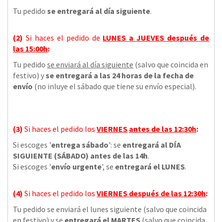
Tu pedido
se entregará al día siguiente
.
(2)
Si haces el pedido de
LUNES a JUEVES
después de
las
15:00h
:
Tu pedido
se enviará al día siguiente
(salvo que coincida en
festivo) y
se entregará a las 24 horas de la fecha de
envío
(no inluye el sábado que tiene su envío especial).
(3)
Si haces el pedido los
VIERNES
antes de las 12:30h
:
Si escoges '
entrega sábado
': se
entregará al DÍA
SIGUIENTE (SÁBADO) antes de las 14h
.
Si escoges '
envío urgente
', se
entregará el LUNES
.
(4)
Si haces el pedido los
VIERNES
después de las 12:30h
:
Tu pedido se enviará el lunes siguiente (salvo que coincida
en festivo) y se
entregará el MARTES
(salvo que coincida