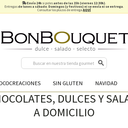
Envío 24h
si pides
antes de las 15h (viernes 12:30h)
.
Entregas
de lunes a sábado
.
Domingos (y festivos) ni se envía ni se entrega
.
Consultar los plazos de entrega
AQUÍ
OCOCREACIONES
SIN GLUTEN
NAVIDAD
OCOLATES, DULCES Y SAL
A DOMICILIO