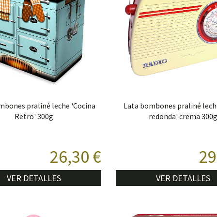
mbones praliné leche 'Cocina
Lata bombones praliné lech
Retro' 300g
redonda' crema 300
26,30 €
29
VER DETALLES
VER DETALLES