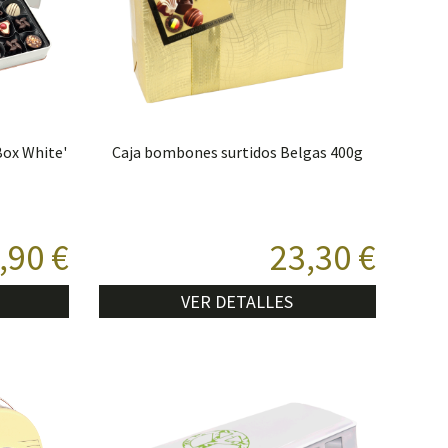
Box White'
Caja bombones surtidos Belgas 400g
,90 €
23,30 €
VER DETALLES