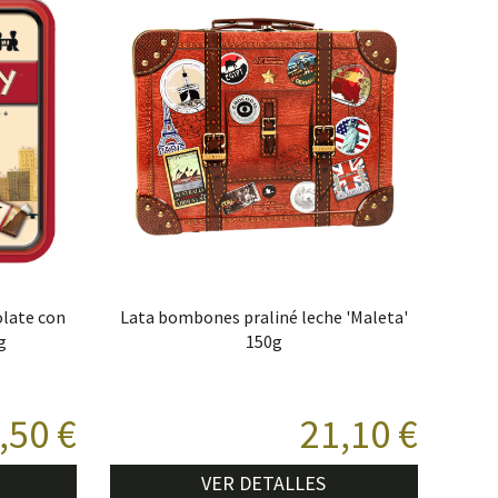
olate con
Lata bombones praliné leche 'Maleta'
g
150g
,50 €
21,10 €
VER DETALLES