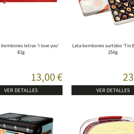
 bombones letras 'I love you'
Lata bombones surtidos 'Tin 
82g
250g
13,00 €
23
VER DETALLES
VER DETALLES