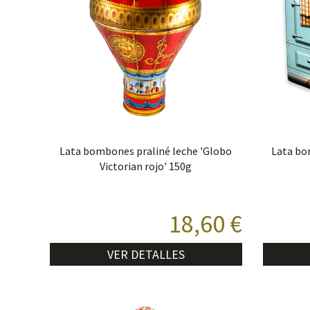
Lata bombones praliné leche 'Globo
Lata bo
Victorian rojo' 150g
18,60 €
VER DETALLES