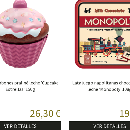
bones praliné leche 'Cupcake
Lata juego napolitanas choc
Estrellas' 150g
leche 'Monopoly' 108
26,30 €
19
VER DETALLES
VER DETALLES